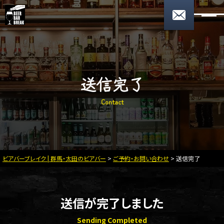
0276-59-9078
17:00〜翌2:00 月曜定休
お問い合わせ
送信完了
HOME
C
o
n
t
a
c
t
メニュー
パーティープラン
店舗案内
ビアバーブレイク | 群馬・太田のビアバー
>
ご予約・お問い合わせ
>
送信完了
スタッフプロフィール
お知らせ
送信が完了しました
採用情報
Sending Completed