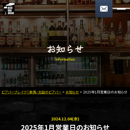
0276-59-9078
17:00〜翌2:00 月曜定休
お問い合わせ
お知らせ
HOME
I
n
f
o
r
m
a
t
i
o
n
メニュー
パーティープラン
店舗案内
ビアバーブレイク | 群馬・太田のビアバー
>
お知らせ
>
2025年1月営業日のお知らせ
スタッフプロフィール
お知らせ
2024.12.04(水)
採用情報
2025年1月営業日のお知らせ