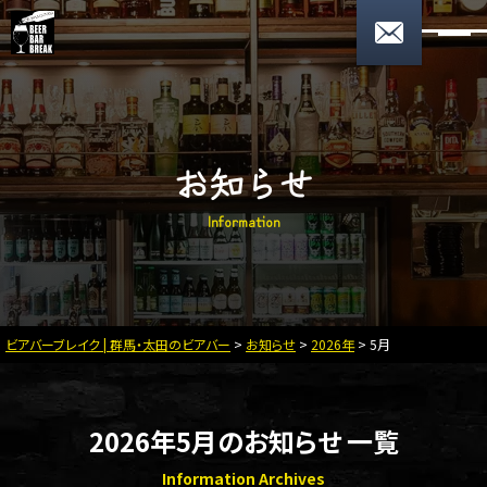
0276-59-9078
17:00〜翌2:00 月曜定休
お問い合わせ
お知らせ
HOME
I
n
f
o
r
m
a
t
i
o
n
メニュー
パーティープラン
店舗案内
ビアバーブレイク | 群馬・太田のビアバー
>
お知らせ
>
2026年
>
5月
スタッフプロフィール
お知らせ
2026年5月のお知らせ 一覧
採用情報
Information Archives