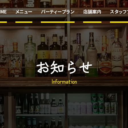
OME
メニュー
パーティープラン
店舗案内
スタッフ
HOME
お知らせ
メニュー
パーティープラ
I
n
f
o
r
m
a
t
i
o
n
店舗案内
スタッフプロフ
お知らせ
採用情報